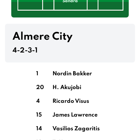
Sandra
Bosch
Almere City
4-2-3-1
Boris
1
Nordin Bakker
20
H. Akujobi
Doodeman
4
Ricardo Visus
15
James Lawrence
Kaygin
Tirpan
Schouten
Behounek
St. Jago
14
Vasilios Zagaritis