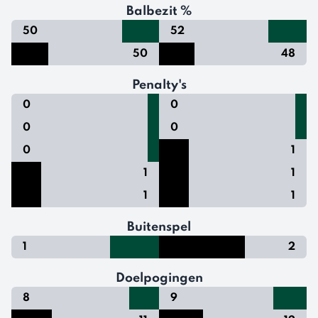
Balbezit %
50
52
50
48
Penalty's
0
0
0
0
0
1
1
1
1
1
Buitenspel
1
2
Doelpogingen
8
9