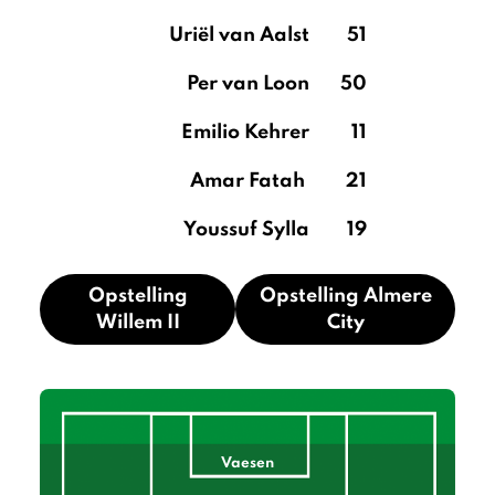
Uriël van Aalst
51
Per van Loon
50
Emilio Kehrer
11
Amar Fatah
21
Youssuf Sylla
19
Opstelling
Opstelling Almere
Willem II
City
Vaesen