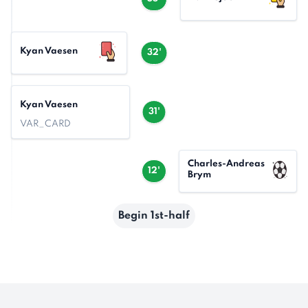
Kyan Vaesen
32'
Kyan Vaesen
31'
VAR_CARD
Charles-Andreas
12'
Brym
Begin 1st-half