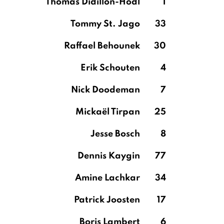
Thomas Didillon-Hödl
1
Tommy St. Jago
33
Raffael Behounek
30
Erik Schouten
4
Nick Doodeman
7
Mickaël Tirpan
25
Jesse Bosch
8
Dennis Kaygin
77
Amine Lachkar
34
Patrick Joosten
17
Boris Lambert
6