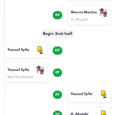
Marvin Martins
46'
H. Akujobi
Begin 2nd-half
Youssuf Sylla
40'
Youssuf Sylla
39'
Nick Doodeman
Youssuf Sylla
35'
H. Akujobi
35'