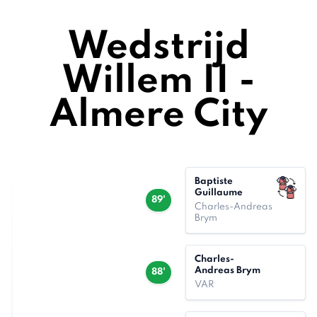
Wedstrijd
Willem II -
Almere City
Baptiste
Guillaume
89'
Charles-Andreas
Brym
Charles-
Andreas Brym
88'
VAR