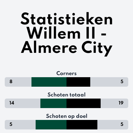
Statistieken
Willem II -
Almere City
Corners
8
5
Schoten totaal
14
19
Schoten op doel
5
5