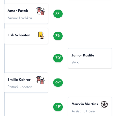
Amar Fatah
77'
Amine Lachkar
Erik Schouten
76'
Junior Kadile
70'
VAR
Emilio Kehrer
62'
Patrick Joosten
Marvin Martins
49'
Assist: T. Haye