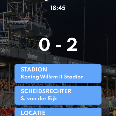
18:45
0 - 2
STADION
Koning Willem II Stadion
SCHEIDSRECHTER
S. van der Eijk
LOCATIE