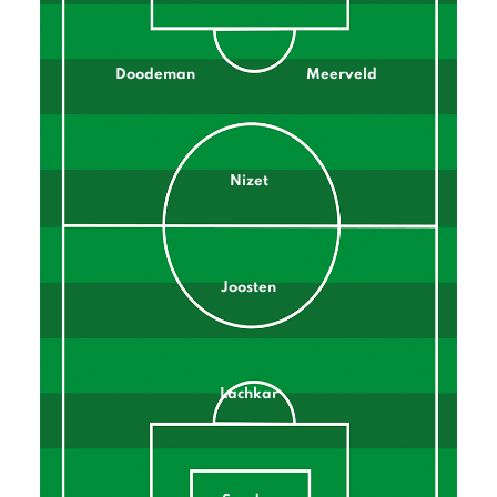
Doodeman
Meerveld
Nizet
Joosten
Lachkar