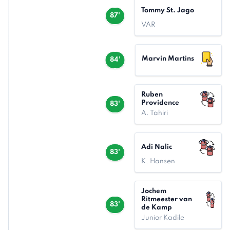
Tommy St. Jago
87'
VAR
Marvin Martins
84'
Ruben
Providence
83'
A. Tahiri
Adi Nalic
83'
K. Hansen
Jochem
Ritmeester van
83'
de Kamp
Junior Kadile