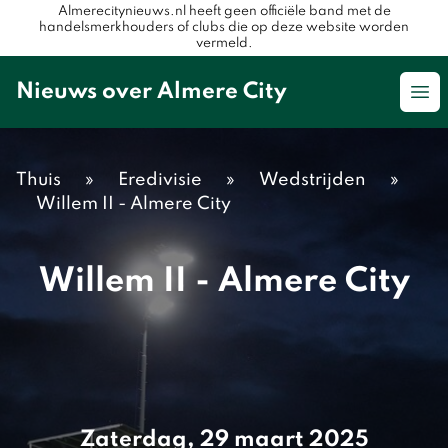
Almerecitynieuws.nl heeft geen officiële band met de
handelsmerkhouders of clubs die op deze website worden
vermeld.
Nieuws over Almere City
Op
Thuis
»
Eredivisie
»
Wedstrijden
»
Willem II - Almere City
Willem II - Almere City
Zaterdag, 29 maart 2025