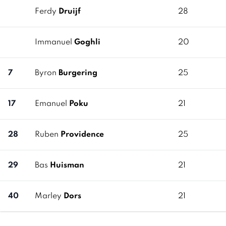
Ferdy
Druijf
28
Immanuel
Goghli
20
7
Byron
Burgering
25
17
Emanuel
Poku
21
28
Ruben
Providence
25
29
Bas
Huisman
21
40
Marley
Dors
21