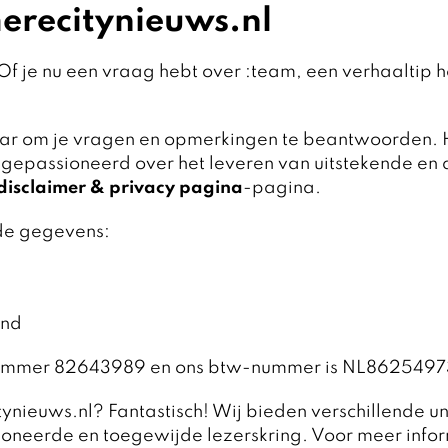
erecitynieuws.nl
? Of je nu een vraag hebt over :team, een verhaaltip
klaar om je vragen en opmerkingen te beantwoorden.
 gepassioneerd over het leveren van uitstekende en a
disclaimer & privacy pagina
-pagina.
de gegevens:
and
r nummer 82643989 en ons btw-nummer is NL862549
tynieuws.nl? Fantastisch! Wij bieden verschillende 
oneerde en toegewijde lezerskring. Voor meer infor