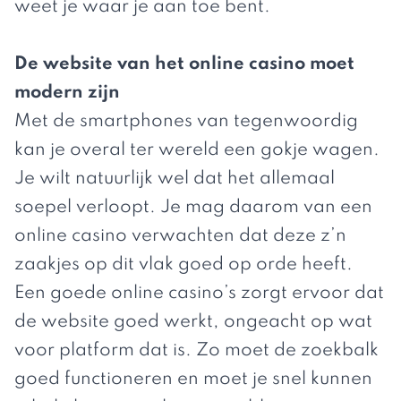
weet je waar je aan toe bent.
De website van het online casino moet
modern zijn
Met de smartphones van tegenwoordig
kan je overal ter wereld een gokje wagen.
Je wilt natuurlijk wel dat het allemaal
soepel verloopt. Je mag daarom van een
online casino verwachten dat deze z’n
zaakjes op dit vlak goed op orde heeft.
Een goede online casino’s zorgt ervoor dat
de website goed werkt, ongeacht op wat
voor platform dat is. Zo moet de zoekbalk
goed functioneren en moet je snel kunnen