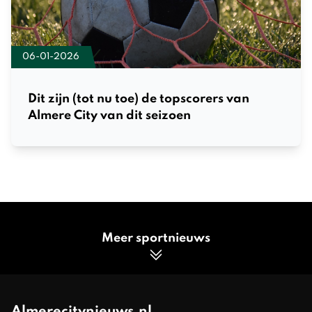
06-01-2026
Dit zijn (tot nu toe) de topscorers van
Almere City van dit seizoen
Meer sportnieuws
Almerecitynieuws.nl