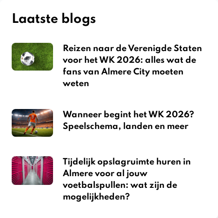
Laatste blogs
Reizen naar de Verenigde Staten
voor het WK 2026: alles wat de
fans van Almere City moeten
weten
Wanneer begint het WK 2026?
Speelschema, landen en meer
Tijdelijk opslagruimte huren in
Almere voor al jouw
voetbalspullen: wat zijn de
mogelijkheden?