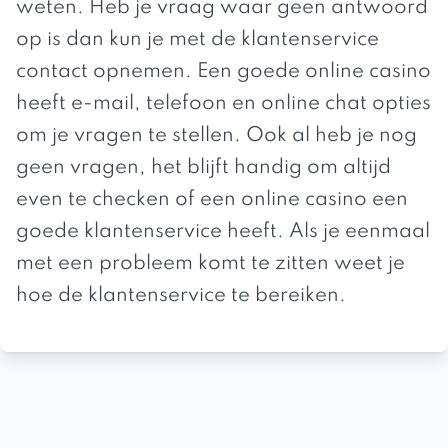
weten. Heb je vraag waar geen antwoord
op is dan kun je met de klantenservice
contact opnemen. Een goede online casino
heeft e-mail, telefoon en online chat opties
om je vragen te stellen. Ook al heb je nog
geen vragen, het blijft handig om altijd
even te checken of een online casino een
goede klantenservice heeft. Als je eenmaal
met een probleem komt te zitten weet je
hoe de klantenservice te bereiken.