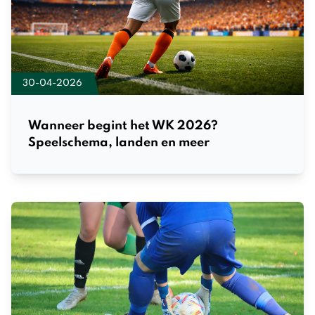
30-04-2026
Wanneer begint het WK 2026?
Speelschema, landen en meer