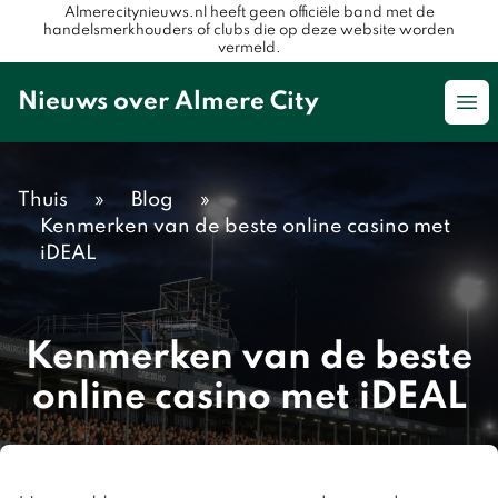
Almerecitynieuws.nl heeft geen officiële band met de
handelsmerkhouders of clubs die op deze website worden
vermeld.
Nieuws over Almere City
Op
Thuis
»
Blog
»
Kenmerken van de beste online casino met
iDEAL
Kenmerken van de beste
online casino met iDEAL