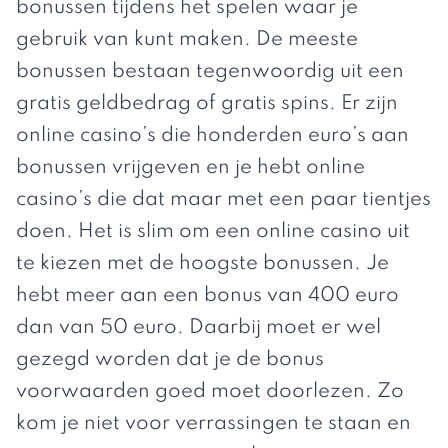
bonussen tijdens het spelen waar je
gebruik van kunt maken. De meeste
bonussen bestaan tegenwoordig uit een
gratis geldbedrag of gratis spins. Er zijn
online casino’s die honderden euro’s aan
bonussen vrijgeven en je hebt online
casino’s die dat maar met een paar tientjes
doen. Het is slim om een online casino uit
te kiezen met de hoogste bonussen. Je
hebt meer aan een bonus van 400 euro
dan van 50 euro. Daarbij moet er wel
gezegd worden dat je de bonus
voorwaarden goed moet doorlezen. Zo
kom je niet voor verrassingen te staan en